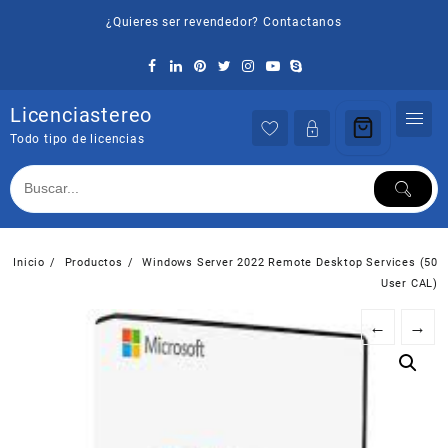
Saltar
¿Quieres ser revendedor? Contactanos
al
contenido
Licenciastereo
Todo tipo de licencias
Inicio
Productos
Windows Server 2022 Remote Desktop Services (50
User CAL)
←
→