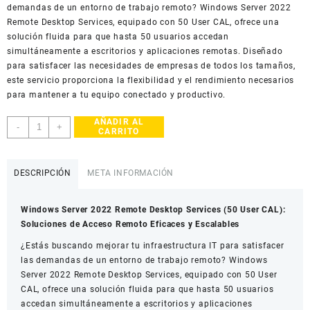
demandas de un entorno de trabajo remoto? Windows Server 2022
Remote Desktop Services, equipado con 50 User CAL, ofrece una
solución fluida para que hasta 50 usuarios accedan
simultáneamente a escritorios y aplicaciones remotas. Diseñado
para satisfacer las necesidades de empresas de todos los tamaños,
este servicio proporciona la flexibilidad y el rendimiento necesarios
para mantener a tu equipo conectado y productivo.
AÑADIR AL
Windows
-
+
CARRITO
Server
2022
Remote
DESCRIPCIÓN
META INFORMACIÓN
Desktop
Services
Windows Server 2022 Remote Desktop Services (50 User CAL):
(50
Soluciones de Acceso Remoto Eficaces y Escalables
User
CAL)
¿Estás buscando mejorar tu infraestructura IT para satisfacer
cantidad
las demandas de un entorno de trabajo remoto? Windows
Server 2022 Remote Desktop Services, equipado con 50 User
CAL, ofrece una solución fluida para que hasta 50 usuarios
accedan simultáneamente a escritorios y aplicaciones