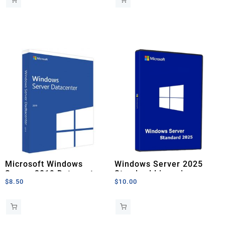
Microsoft Windows
Windows Server 2025
Server 2019 Datacenter
Standard Licencia
$
8.50
$
10.00
Licencia Original
Permanente