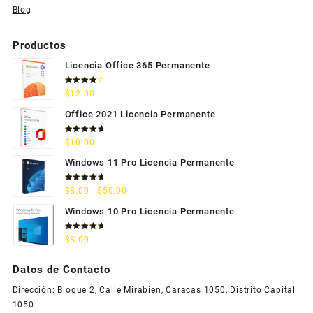
Blog
Productos
Licencia Office 365 Permanente
Valorado
$
12.00
con
4.33
de 5
Office 2021 Licencia Permanente
Valorado
$
10.00
con
5.00
de 5
Windows 11 Pro Licencia Permanente
Valorado
Rango
$
8.00
-
$
50.00
con
5.00
de 5
de
Windows 10 Pro Licencia Permanente
precios:
desde
Valorado
$
8.00
con
5.00
$8.00
de 5
hasta
Datos de Contacto
$50.00
Dirección: Bloque 2, Calle Mirabien, Caracas 1050, Distrito Capital
1050