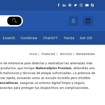
EaseUS
CorelDraw
ChatGPT
Tienda
Get CID
Inicio
Productos
Antivirus
Malwarebytes
ión de referencia para detectar y neutralizar las amenazas más
e productos, que incluye
Malwarebytes Premium
, obtendrás una
eb maliciosos y técnicas de ataque sofisticadas. La potencia de
rma rápida, actuando como un escudo invisible pero infalible
cenciaStereo
, aseguras un entorno digital limpio y seguro,
necesitas para proteger tus dispositivos sin complicaciones.