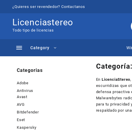
Saltar
¿Quieres ser revendedor? Contactanos
al
contenido
Licenciastereo
Todo tipo de licencias
Category
Wi
Categoría
Categorias
En
LicenciaStereo
Adobe
escurridizas que o
Antivirus
defensa proactiva 
Avast
Malwarebytes radic
para tu privacidad 
AVG
respaldado por una 
Bitdefender
Eset
Kaspersky