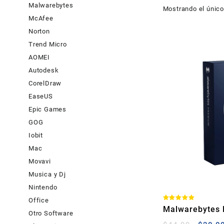
Malwarebytes
Mostrando el único
McAfee
Norton
Trend Micro
AOMEI
Autodesk
CorelDraw
EaseUS
Epic Games
GOG
Iobit
Mac
Movavi
Musica y Dj
Nintendo
Office
Valorado
Malwarebytes 
con
Otro Software
5.00
por vida
de 5