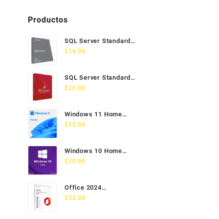
Productos
SQL Server Standard
2014 Licencia
$
16.00
Permanente
SQL Server Standard
2017 Licencia
$
20.00
Permanente
Windows 11 Home
Licencia Permanente 5
$
60.00
PC
Windows 10 Home
Licencia Permanente 5
$
30.00
PC
Office 2024
Professional Plus
$
50.00
Licencia Permanente 5
PC