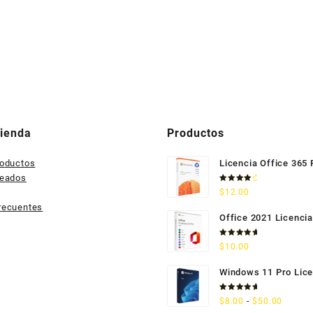
Tienda
Productos
roductos
Licencia Office 365
seados
Valorado
$
12.00
con
4.33
de 5
recuentes
Office 2021 Licencia
Permanente
Valorado
$
10.00
con
5.00
de 5
Windows 11 Pro Lice
Permanente
Valorado
Rango
-
$
8.00
$
50.00
con
5.00
de 5