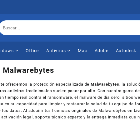
ndows
Office
Antivirus
Mac
Adobe
Autodesk
:
Malwarebytes
, te ofrecemos la protección especializada de
Malwarebytes
, la soluc
tros antivirus tradicionales suelen pasar por alto. Con nuestra gama d
en tiempo real contra el ransomware, el malware de día cero, sitios w
a en su capacidad para limpiar y restaurar la salud de tu equipo de fo
y tus datos. Al adquirir tus licencias originales de Malwarebytes en
Li
activación legal, soporte técnico experto y la entrega inmediata que 