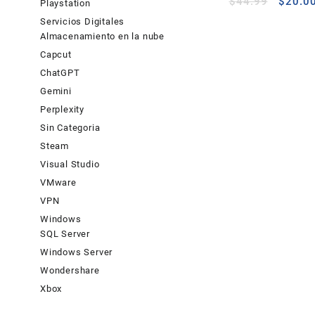
El
$
44.99
$
20.0
Playstation
precio
Servicios Digitales
origina
Almacenamiento en la nube
era:
Capcut
$44.99
ChatGPT
Gemini
Perplexity
Sin Categoria
Steam
Visual Studio
VMware
VPN
Windows
SQL Server
Windows Server
Wondershare
Xbox