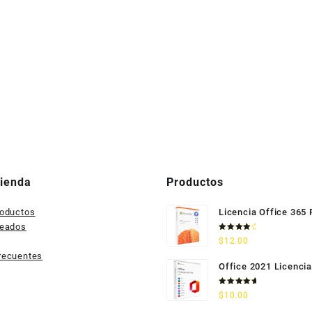
Tienda
Productos
roductos
Licencia Office 365
seados
Valorado
$
12.00
con
4.33
de 5
recuentes
Office 2021 Licencia
Permanente
Valorado
$
10.00
con
5.00
de 5