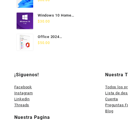
$
60.00
PC
Windows 10 Home
Licencia Permanente 5
$
30.00
PC
Office 2024
Professional Plus
$
50.00
Licencia Permanente 5
PC
¡Siguenos!
Nuestra 
Facebook
Todos los p
Instagram
Lista de de
Linkedin
Cuenta
Threads
Preguntas F
Blog
Nuestra Pagina