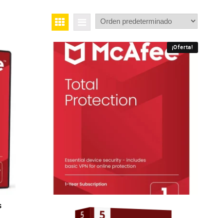
¡Oferta!
s