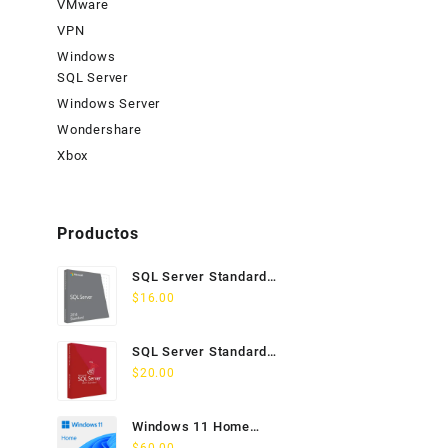
VMware
VPN
Windows
SQL Server
Windows Server
Wondershare
Xbox
Productos
SQL Server Standard
2014 Licencia
$
16.00
Permanente
SQL Server Standard
2017 Licencia
$
20.00
Permanente
Windows 11 Home
Licencia Permanente 5