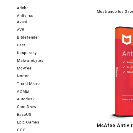
Adobe
Mostrando los 3 re
Antivirus
Avast
AVG
Bitdefender
Eset
Kaspersky
Malwarebytes
McAfee
Norton
Trend Micro
AOMEI
Autodesk
CorelDraw
EaseUS
Epic Games
McAfee Antivir
GOG