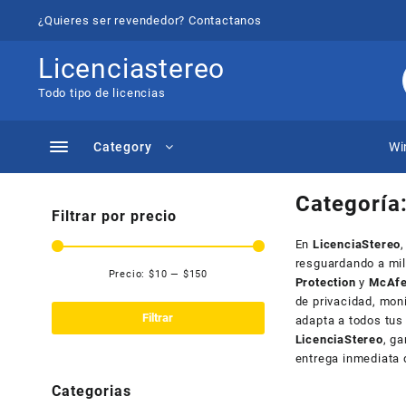
Saltar
¿Quieres ser revendedor? Contactanos
al
contenido
Licenciastereo
Todo tipo de licencias
Category
Wi
Categoría
Filtrar por precio
En
LicenciaStereo
resguardando a mil
Precio:
$10
—
$150
Protection
y
McAfe
Precio
Precio
de privacidad, mon
mínimo
máximo
Filtrar
adapta a todos tus 
LicenciaStereo
, g
entrega inmediata 
Categorias