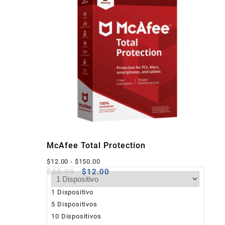
McAfee Total Protection
Rango
$
12.00
-
$
150.00
El
El
$
88.99
$
12.00
de
precio
precio
precios:
original
actual
1 Dispositivo
desde
era:
es:
$12.00
5 Dispositivos
$88.99.
$12.00.
hasta
10 Dispositivos
$150.00