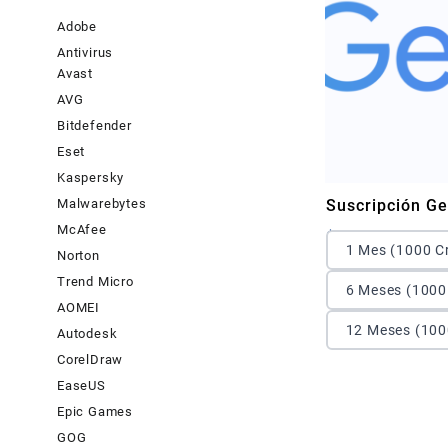
Adobe
Antivirus
Avast
AVG
Bitdefender
Eset
Kaspersky
Malwarebytes
Suscripción Ge
McAfee
$
6.00
1 Mes (1000 Cr
Norton
Trend Micro
6 Meses (1000 
AOMEI
12 Meses (1000
Autodesk
CorelDraw
EaseUS
Epic Games
GOG