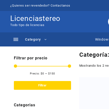
Saltar
¿Quieres ser revendedor? Contactanos
al
contenido
Licenciastereo
Todo tipo de licencias
Category
Window
Categoría
Filtrar por precio
Mostrando los 2 re
Precio:
$0
—
$150
Precio
Precio
mínimo
máximo
Filtrar
Categorias