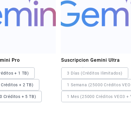
mini Pro
Suscripcion Gemini Ultra
El
El
$
35.00
$
25.00
éditos + 1 TB)
3 Días (Créditos Ilimitados)
precio
precio
original
actual
Créditos + 2 TB)
1 Semana (25000 Créditos VEO
era:
es:
$35.00.
$25.00.
 Créditos + 5 TB)
1 Mes (25000 Créditos VEO3 +