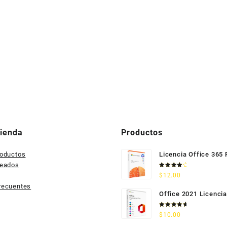
Tienda
Productos
roductos
Licencia Office 365
seados
Valorado
$
12.00
con
4.33
de 5
recuentes
Office 2021 Licencia
Permanente
Valorado
$
10.00
con
5.00
de 5