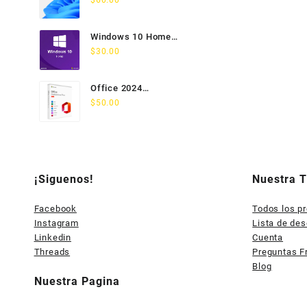
$
60.00
PC
Windows 10 Home
Licencia Permanente 5
$
30.00
PC
Office 2024
Professional Plus
$
50.00
Licencia Permanente 5
PC
¡Siguenos!
Nuestra 
Facebook
Todos los p
Instagram
Lista de de
Linkedin
Cuenta
Threads
Preguntas F
Blog
Nuestra Pagina