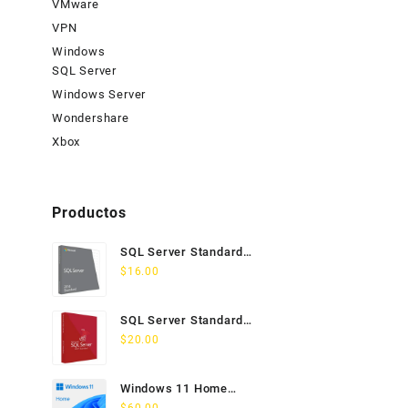
VMware
VPN
Windows
SQL Server
Windows Server
Wondershare
Xbox
Productos
SQL Server Standard
2014 Licencia
$
16.00
Permanente
SQL Server Standard
2017 Licencia
$
20.00
Permanente
Windows 11 Home
Licencia Permanente 5