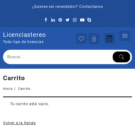
Saltar
¿Quieres ser revendedor? Contactanos
al
contenido
Licenciastereo
Todo tipo de licencias
Carrito
Inicio
Carrito
Tu carrito está vacío.
Volver a la tienda