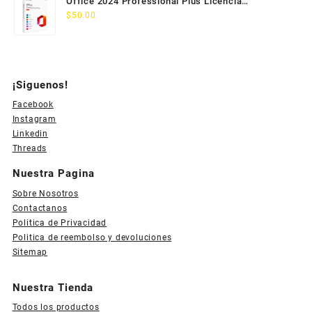
Office 2024 Professional Plus Licencia
Permanente 5 PC
$
50.00
¡Siguenos!
Facebook
Instagram
Linkedin
Threads
Nuestra Pagina
Sobre Nosotros
Contactanos
Politica de Privacidad
Politica de reembolso y devoluciones
Sitemap
Nuestra Tienda
Todos los productos