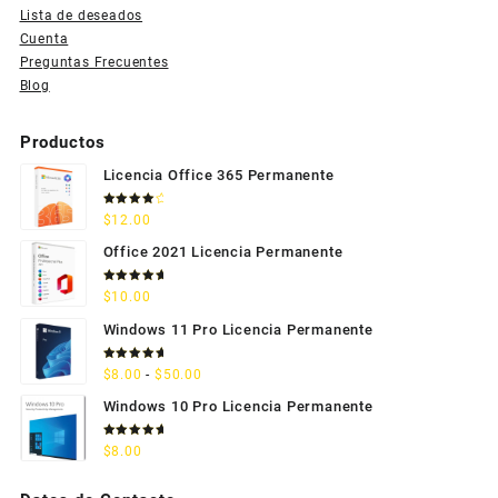
Lista de deseados
Cuenta
Preguntas Frecuentes
Blog
Productos
Licencia Office 365 Permanente
Valorado
$
12.00
con
4.33
de 5
Office 2021 Licencia Permanente
Valorado
$
10.00
con
5.00
de 5
Windows 11 Pro Licencia Permanente
Valorado
Rango
$
8.00
-
$
50.00
con
5.00
de 5
de
Windows 10 Pro Licencia Permanente
precios:
desde
Valorado
$
8.00
con
5.00
$8.00
de 5
hasta