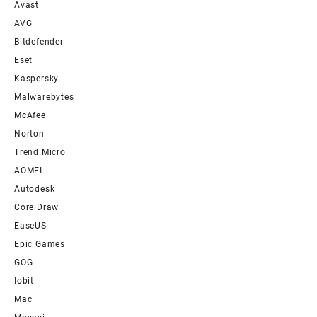
Avast
AVG
Bitdefender
Eset
Kaspersky
Malwarebytes
McAfee
Norton
Trend Micro
AOMEI
Autodesk
CorelDraw
EaseUS
Epic Games
GOG
Iobit
Mac