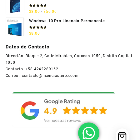
Valorado
Rango
$
8.00
-
$
50.00
con
5.00
de 5
de
Windows 10 Pro Licencia Permanente
precios:
desde
Valorado
$
8.00
con
5.00
$8.00
de 5
hasta
Datos de Contacto
$50.00
Dirección: Bloque 2, Calle Mirabien, Caracas 1050, Distrito Capital
1050
Contacto :+58 4242289162
Correo :
contacto@licenciastereo.com