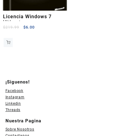
Licencia Windows 7
Ultimate
El
El
$
219.99
$
6.00
precio
precio
original
actual
era:
es:
$219.99.
$6.00.
¡Siguenos!
Facebook
Instagram
Linkedin
Threads
Nuestra Pagina
Sobre Nosotros
Contactanos