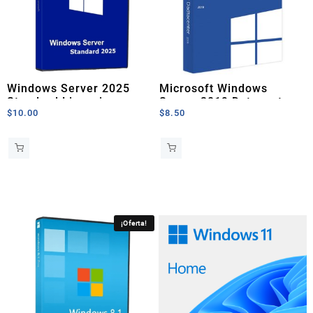
Windows Server 2025
Microsoft Windows
Standard Licencia
Server 2019 Datacenter
$
10.00
$
8.50
Permanente
Licencia Original
¡Oferta!