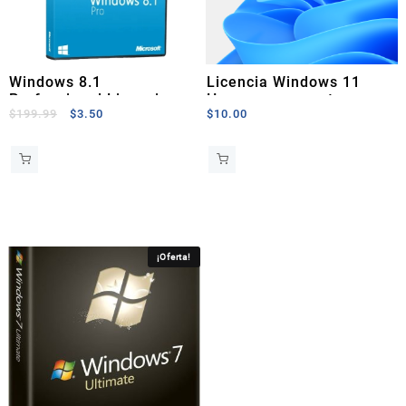
Windows 8.1
Licencia Windows 11
Professional Licencia
Home permanente
El
El
$
199.99
$
3.50
$
10.00
Permanente
precio
precio
original
actual
era:
es:
$199.99.
$3.50.
¡Oferta!