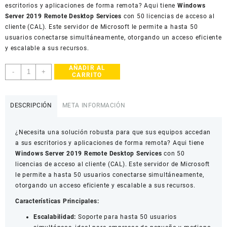
escritorios y aplicaciones de forma remota? Aqui tiene
Windows
Server 2019 Remote Desktop Services
con 50 licencias de acceso al
cliente (CAL). Este servidor de Microsoft le permite a hasta 50
usuarios conectarse simultáneamente, otorgando un acceso eficiente
y escalable a sus recursos.
AÑADIR AL
Windows
-
+
CARRITO
Server
2019
Remote
DESCRIPCIÓN
META INFORMACIÓN
Desktop
Services
¿Necesita una solución robusta para que sus equipos accedan
(50
a sus escritorios y aplicaciones de forma remota? Aqui tiene
User
Windows Server 2019 Remote Desktop Services
con 50
CAL)
licencias de acceso al cliente (CAL). Este servidor de Microsoft
cantidad
le permite a hasta 50 usuarios conectarse simultáneamente,
otorgando un acceso eficiente y escalable a sus recursos.
Características Principales:
Escalabilidad:
Soporte para hasta 50 usuarios