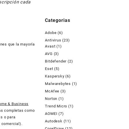
scripción cada
Categorias
Adobe
(6)
Antivirus
(23)
ones que la mayoría
Avast
(1)
AVG
(3)
Bitdefender
(2)
Eset
(5)
Kaspersky
(6)
Malwarebytes
(1)
McAfee
(3)
Norton
(1)
ome & Business
Trend Micro
(1)
 más completas como
AOMEI
(7)
s o para
Autodesk
(11)
. comercial).
CorelDraw
(12)