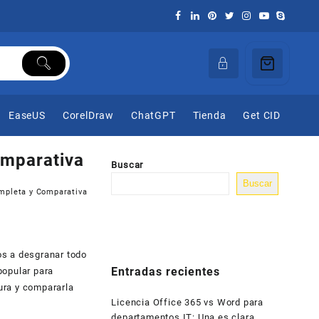
EaseUS
CorelDraw
ChatGPT
Tienda
Get CID
omparativa
Buscar
Buscar
mpleta y Comparativa
os a desgranar todo
Entradas recientes
popular para
ura y compararla
Licencia Office 365 vs Word para
departamentos IT: Una es clara