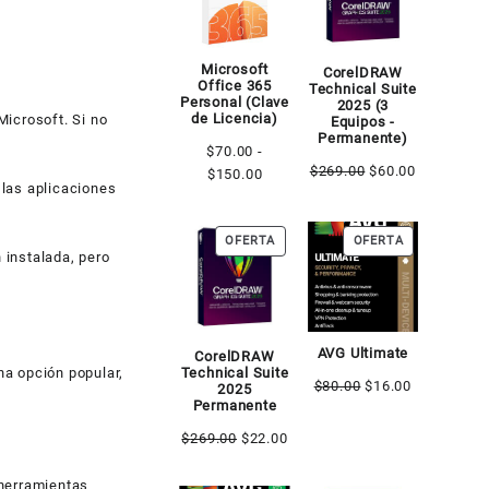
OFERTA
OFERTA
hasta
$180.00
Microsoft
CorelDRAW
Office 365
Technical Suite
Personal (Clave
2025 (3
de Licencia)
Microsoft. Si no
Equipos -
Permanente)
$
70.00
-
El
El
$
269.00
$
60.00
Rango
$
150.00
 las aplicaciones
precio
precio
de
original
actual
precios:
era:
es:
PRODUCTO
PRODUCTO
OFERTA
OFERTA
desde
 instalada, pero
$269.00.
$60.00.
EN
EN
$70.00
OFERTA
OFERTA
hasta
$150.00
AVG Ultimate
CorelDRAW
na opción popular,
Technical Suite
El
El
$
80.00
$
16.00
2025
Permanente
precio
precio
original
actual
El
El
$
269.00
$
22.00
era:
es:
precio
precio
$80.00.
$16.00.
original
actual
 herramientas