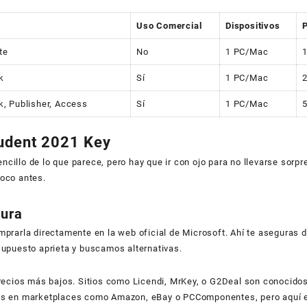
Uso Comercial
Dispositivos
P
te
No
1 PC/Mac
1
k
Sí
1 PC/Mac
2
k, Publisher, Access
Sí
1 PC/Mac
5
tudent 2021 Key
illo de lo que parece, pero hay que ir con ojo para no llevarse sorpr
poco antes.
gura
prarla directamente en la web oficial de Microsoft. Ahí te aseguras de
supuesto aprieta y buscamos alternativas.
precios más bajos. Sitios como Licendi, MrKey, o G2Deal son conocidos
rtas en marketplaces como Amazon, eBay o PCComponentes, pero aquí