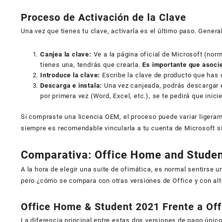
Proceso de Activación de la Clave
Una vez que tienes tu clave, activarla es el último paso. Gener
Canjea la clave:
Ve a la página oficial de Microsoft (no
tienes una, tendrás que crearla.
Es importante que asocie
Introduce la clave:
Escribe la clave de producto que has
Descarga e instala:
Una vez canjeada, podrás descargar e 
por primera vez (Word, Excel, etc.), se te pedirá que inic
Si compraste una licencia OEM, el proceso puede variar ligeram
siempre es recomendable vincularla a tu cuenta de Microsoft si 
Comparativa: Office Home and Student
A la hora de elegir una suite de ofimática, es normal sentirse
pero ¿cómo se compara con otras versiones de Office y con alt
Office Home & Student 2021 Frente a Of
La diferencia principal entre estas dos versiones de pago únic