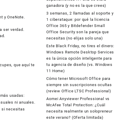
ganadora (y no es la que crees)
3 semanas, 2 llamadas al soporte y
nt y OneNote.
1 ciberataque: por qué la licencia
Office 365 y Bitdefender Small
a ser verdad.
Office Security son la pareja que
ad.
necesitas (no elijas solo una)
Este Black Friday, no tires el dinero:
Windows Remote Desktop Services
es la única opción inteligente para
tu agencia de diseño (vs. Windows
cupes, que aquí te
11 Home)
Cómo tener Microsoft Office para
siempre sin suscripciones ocultas
(review Office LTSC Professional)
s más usadas:
Aomei Anyviewer Professional vs
nsuales ni anuales.
McAfee Total Protection: ¿Cuál
 si necesitas
necesita realmente un solopreneur
este verano? (Oferta limitada)