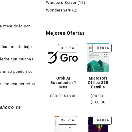
Windows Server
(12)
Wondershare
(2)
 a menudo lo son.
Mejores Ofertas
dículamente bajo,
PRODUCTO
PRODUCTO
OFERTA
OFERTA
EN
EN
ndedor con muchas
OFERTA
OFERTA
permiso pueden ser
Grok AI
Microsoft
Suscripcion 1
Office 365
a licencia perpetua
Mes
Familia
El
El
$
30.00
$
18.00
$
90.00
-
precio
precio
Rango
$
180.00
 ahorro se
original
actual
de
era:
es:
precios:
PRODUCTO
PRODUCTO
OFERTA
OFERTA
$30.00.
$18.00.
desde
EN
EN
$90.00