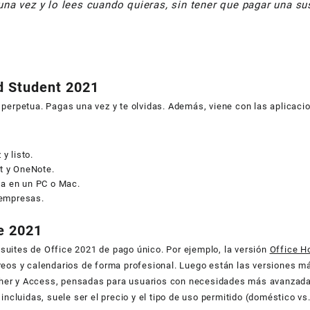
na vez y lo lees cuando quieras, sin tener que pagar una su
d Student 2021
 perpetua. Pagas una vez y te olvidas. Además, viene con las aplicaci
y listo.
t y OneNote.
rla en un PC o Mac.
 empresas.
ce 2021
suites de Office 2021 de pago único. Por ejemplo, la versión
Office H
rreos y calendarios de forma profesional. Luego están las versiones
sher y Access, pensadas para usuarios con necesidades más avanzada
incluidas, suele ser el precio y el tipo de uso permitido (doméstico vs