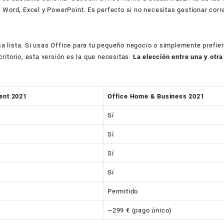
: Word, Excel y PowerPoint. Es perfecto si no necesitas gestionar corr
 lista. Si usas Office para tu pequeño negocio o simplemente prefiere
ritorio, esta versión es la que necesitas.
La elección entre una y otra
ent 2021
Office Home & Business 2021
Sí
Sí
Sí
Sí
Permitido
~299 € (pago único)