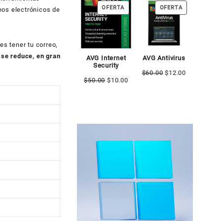
PRODUCTO
PRODUCTO
OFERTA
OFERTA
era:
es:
eos electrónicos de
EN
EN
$269.00.
$22.00.
OFERTA
OFERTA
s tener tu correo,
 se reduce, en gran
AVG Internet
AVG Antivirus
Security
El
El
$
60.00
$
12.00
El
El
$
50.00
$
10.00
precio
precio
precio
precio
original
actual
original
actual
era:
es:
era:
es:
$60.00.
$12.00.
$50.00.
$10.00.