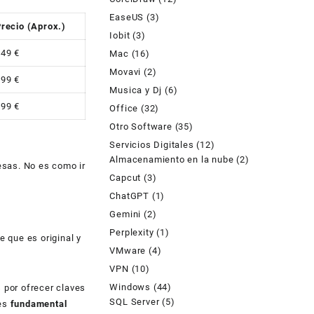
EaseUS
(3)
recio (Aprox.)
Iobit
(3)
49 €
Mac
(16)
Movavi
(2)
99 €
Musica y Dj
(6)
99 €
Office
(32)
Otro Software
(35)
Servicios Digitales
(12)
Almacenamiento en la nube
(2)
esas. No es como ir
Capcut
(3)
ChatGPT
(1)
Gemini
(2)
Perplexity
(1)
 que es original y
VMware
(4)
VPN
(10)
Windows
(44)
 por ofrecer claves
SQL Server
(5)
 es
fundamental