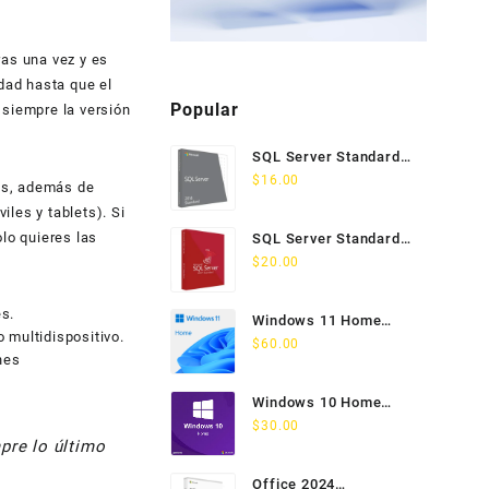
as una vez y es
dad hasta que el
Popular
 siempre la versión
SQL Server Standard
2014 Licencia
$
16.00
nes, además de
Permanente
les y tablets). Si
lo quieres las
SQL Server Standard
2017 Licencia
$
20.00
Permanente
es.
Windows 11 Home
 multidispositivo.
Licencia Permanente 5
$
60.00
nes
PC
Windows 10 Home
Licencia Permanente 5
$
30.00
pre lo último
PC
Office 2024