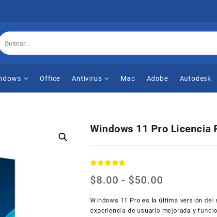
ndows
Office
Antivirus
Mac
Adobe
Autodesk
Windows 11 Pro Licencia
Valorado
1
Rango
$
8.00
-
$
50.00
con
5.00
de
de 5 en
base a
precios:
Windows 11 Pro es la última versión del 
valoración
desde
experiencia de usuario mejorada y funci
de un