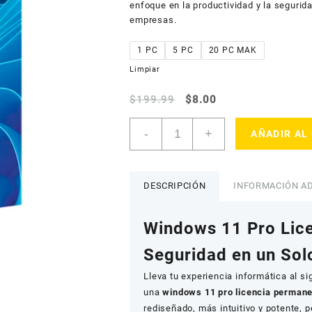
$8.00
cliente
enfoque en la productividad y la segurid
hasta
empresas.
$50.00
1 PC
5 PC
20 PC MAK
Limpiar
El
El
$
199.99
$
8.00
precio
precio
Windows
original
actual
-
+
AÑADIR AL
11
era:
es:
Pro
$199.99.
$8.00.
Licencia
Permanente
DESCRIPCIÓN
INFORMACIÓN AD
cantidad
Windows 11 Pro Lice
Seguridad en un Sol
Lleva tu experiencia informática al si
una
windows 11 pro licencia perman
rediseñado, más intuitivo y potente, p