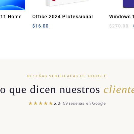
 11 Home
Office 2024 Professional
Windows 1
Plus Licencia Permanente
LTSC 2021
$
16.00
$
270.00
RESEÑAS VERIFICADAS DE GOOGLE
o que dicen nuestros
client
★★★★★
5.0
· 59 reseñas en Google