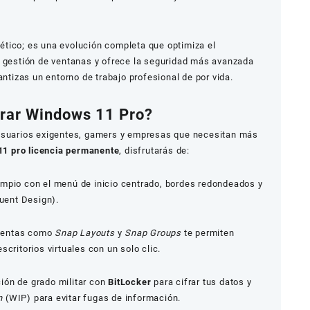
tico; es una evolución completa que optimiza el
a gestión de ventanas y ofrece la seguridad más avanzada
antizas un entorno de trabajo profesional de por vida.
prar Windows 11 Pro?
 usuarios exigentes, gamers y empresas que necesitan más
1 pro licencia permanente
, disfrutarás de:
impio con el menú de inicio centrado, bordes redondeados y
luent Design).
ientas como
Snap Layouts
y
Snap Groups
te permiten
scritorios virtuales con un solo clic.
ión de grado militar con
BitLocker
para cifrar tus datos y
n
(WIP) para evitar fugas de información.