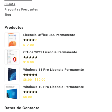
Cuenta
Preguntas Frecuentes
Blog
Productos
Licencia Office 365 Permanente
Valorado
$
12.00
con
4.33
de 5
Office 2021 Licencia Permanente
Valorado
$
10.00
con
5.00
de 5
Windows 11 Pro Licencia Permanente
Valorado
Rango
$
8.00
-
$
50.00
con
5.00
de 5
de
Windows 10 Pro Licencia Permanente
precios:
desde
Valorado
$
8.00
con
5.00
$8.00
de 5
hasta
Datos de Contacto
$50.00