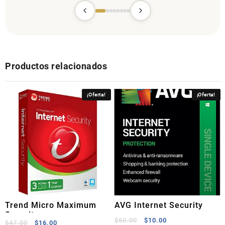
Productos relacionados
¡Oferta!
¡Oferta!
Trend Micro Maximum
AVG Internet Security
Security
El
El
$
50.00
$
10.00
El
El
$
47.00
$
16.00