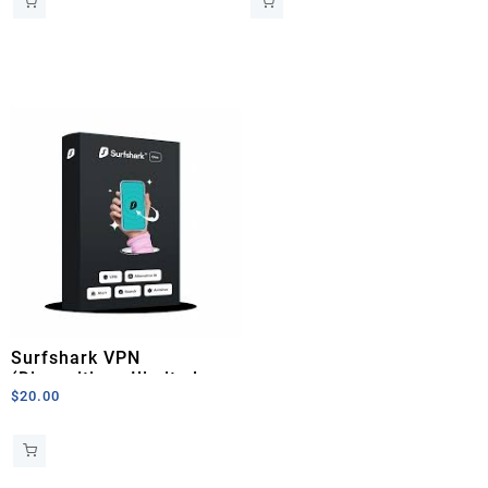
Surfshark VPN
(Dispositivos Ilimitados –
$
20.00
1 Mes)