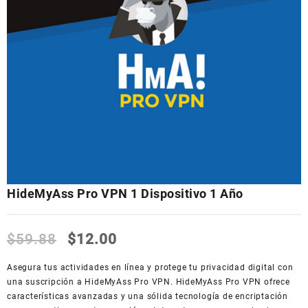
HideMyAss Pro VPN 1 Dispositivo 1 Año
El
El
$
59.88
$
12.00
precio
precio
original
actual
Asegura tus actividades en línea y protege tu privacidad digital con
era:
es:
una suscripción a HideMyAss Pro VPN. HideMyAss Pro VPN ofrece
$59.88.
$12.00.
características avanzadas y una sólida tecnología de encriptación