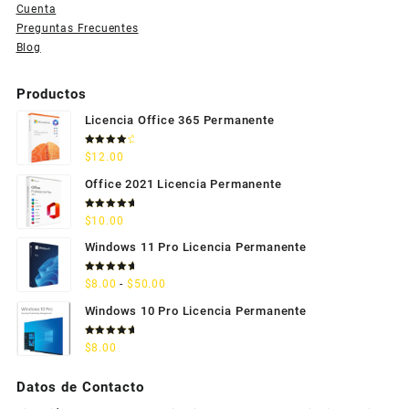
Cuenta
Preguntas Frecuentes
Blog
Productos
Licencia Office 365 Permanente
Valorado
$
12.00
con
4.33
de 5
Office 2021 Licencia Permanente
Valorado
$
10.00
con
5.00
de 5
Windows 11 Pro Licencia Permanente
Valorado
Rango
$
8.00
-
$
50.00
con
5.00
de 5
de
Windows 10 Pro Licencia Permanente
precios:
desde
Valorado
$
8.00
con
5.00
$8.00
de 5
hasta
Datos de Contacto
$50.00