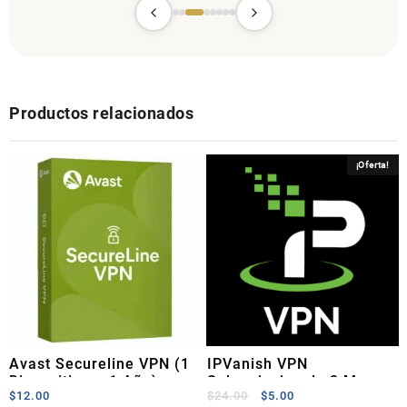
Productos relacionados
¡Oferta!
Avast Secureline VPN (1
IPVanish VPN
Dispositivo – 1 Año)
Subscripcion de 2 Meses
El
El
$
12.00
$
24.00
$
5.00