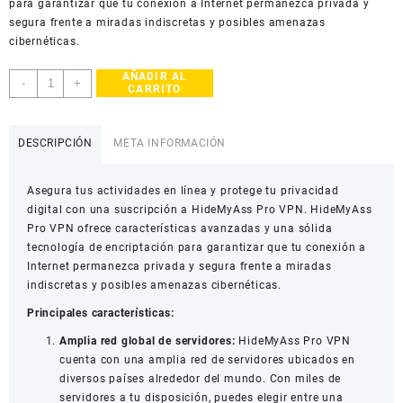
para garantizar que tu conexión a Internet permanezca privada y
segura frente a miradas indiscretas y posibles amenazas
cibernéticas.
AÑADIR AL
HideMyAss
-
+
CARRITO
Pro
VPN
1
DESCRIPCIÓN
META INFORMACIÓN
Dispositivo
1
Asegura tus actividades en línea y protege tu privacidad
Año
digital con una suscripción a HideMyAss Pro VPN. HideMyAss
cantidad
Pro VPN ofrece características avanzadas y una sólida
tecnología de encriptación para garantizar que tu conexión a
Internet permanezca privada y segura frente a miradas
indiscretas y posibles amenazas cibernéticas.
Principales características:
Amplia red global de servidores:
HideMyAss Pro VPN
cuenta con una amplia red de servidores ubicados en
diversos países alrededor del mundo. Con miles de
servidores a tu disposición, puedes elegir entre una