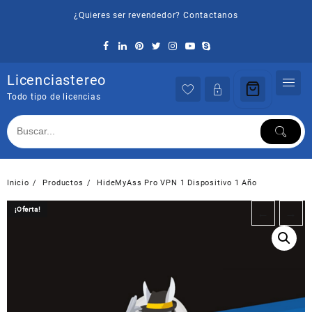
Saltar
¿Quieres ser revendedor? Contactanos
al
contenido
Licenciastereo
Todo tipo de licencias
Inicio
Productos
HideMyAss Pro VPN 1 Dispositivo 1 Año
¡Oferta!
¡Oferta!
←
→