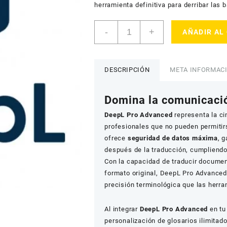
herramienta definitiva para derribar las b
DeepL
-
+
AÑADIR AL
Pro
Advanced
cantidad
DESCRIPCIÓN
META INFORMAC
Domina la comunicaci
DeepL Pro Advanced
representa la ci
profesionales que no pueden permitirse
ofrece
seguridad de datos máxima
, 
después de la traducción, cumpliendo
Con la capacidad de traducir docume
formato original, DeepL Pro Advanced
precisión terminológica que las herr
Al integrar
DeepL Pro Advanced
en tu
personalización de glosarios ilimitad