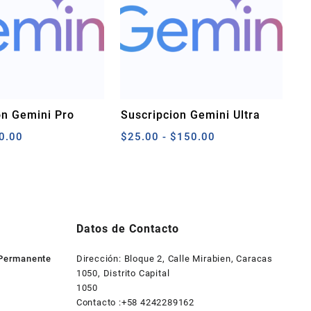
ón Gemini Pro
Suscripcion Gemini Ultra
Rango
Rango
0.00
$
25.00
-
$
150.00
de
de
precios:
precios:
desde
desde
$6.00
$25.00
hasta
hasta
$10.00
$150.00
Datos de Contacto
 Permanente
Dirección: Bloque 2, Calle Mirabien, Caracas
1050, Distrito Capital
1050
Contacto :+58 4242289162