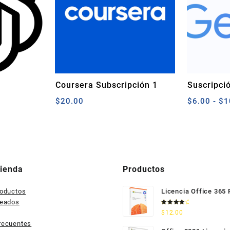
Coursera Subscripción 1
Suscripci
o/GPT5
Año
$
20.00
$
6.00
-
$
1
cio
ual
0.00.
Tienda
Productos
roductos
Licencia Office 365
seados
Valorado
$
12.00
con
4.33
de 5
recuentes