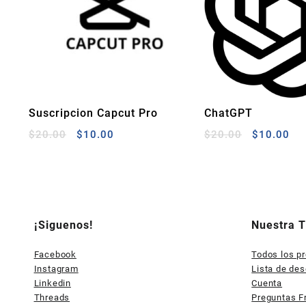
Suscripcion Capcut Pro
ChatGPT
GPT3/GPT4/GPT4
El
El
El
El
$
20.00
$
10.00
$
20.00
$
10.00
suscripción
precio
precio
precio
pre
original
actual
original
act
era:
es:
era:
es:
$20.00.
$10.00.
$20.00.
$1
¡Siguenos!
Nuestra 
Facebook
Todos los p
Instagram
Lista de de
Linkedin
Cuenta
Threads
Preguntas F