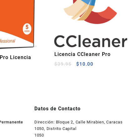
Licencia CCleaner Pro
 Pro Licencia
El
El
$
39.95
$
10.00
te
precio
precio
original
actual
era:
es:
$39.95.
$10.00.
Datos de Contacto
 Permanente
Dirección: Bloque 2, Calle Mirabien, Caracas
1050, Distrito Capital
1050