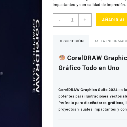
impactantes y con calidad de impresión.
CorelDRAW
-
+
AÑADIR AL
Graphics
Suite
2024
(MAC)
DESCRIPCIÓN
META INFORMAC
(1
Dispositivo,
CorelDRAW Graphics
De
por
Gráfico Todo en Uno
vida)
cantidad
CorelDRAW Graphics Suite 2024
es la
potentes para
ilustraciones vectorial
Perfecta para
diseñadores gráficos
,
proyectos visuales impactantes y con