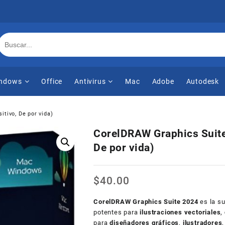
ndows
Office
Antivirus
Mac
Adobe
Autodesk
tivo, De por vida)
CorelDRAW Graphics Suite
De por vida)
$
40.00
CorelDRAW Graphics Suite 2024
es la su
potentes para
ilustraciones vectoriales
,
para
diseñadores gráficos
,
ilustradores