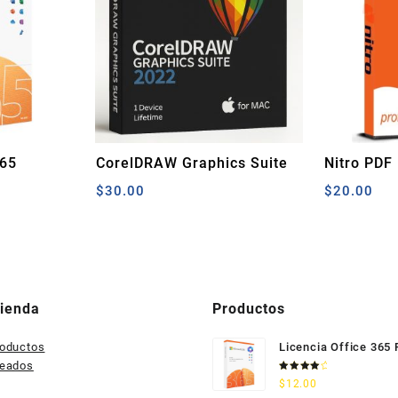
365
CorelDRAW Graphics Suite
Nitro PDF
e
2022 (Mac) Licencia
Permanen
ango
$
30.00
$
20.00
Permanente
e
recios:
esde
70.00
asta
150.00
Tienda
Productos
roductos
Licencia Office 365
seados
Valorado
$
12.00
con
4.33
de 5