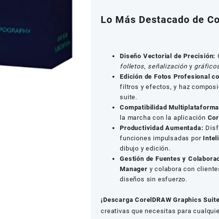
Lo Más Destacado de Co
Diseño Vectorial de Precisión:
C
folletos
,
señalización
y
gráfico
Edición de Fotos Profesional 
filtros y efectos, y haz compos
suite.
Compatibilidad Multiplataforma
la marcha con la aplicación
Cor
Productividad Aumentada:
Disf
funciones impulsadas por
Intel
dibujo y edición.
Gestión de Fuentes y Colabora
Manager
y colabora con cliente
diseños sin esfuerzo.
¡Descarga CorelDRAW Graphics Suit
creativas que necesitas para cualqui