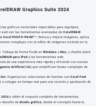
relDRAW Graphics Suite 2024
rea gráficos vectoriales impecables para
logotipos
,
s web
con las herramientas avanzadas de
CorelDRAW
.
con Corel PHOTO-PAINT™:
Retoca y mejora imágenes, aplica
iciones complejas con el editor de imágenes incluido en la
:
Trabaja de forma fluida en
Windows
y
Mac
, y diseña sobre
elDRAW para iPad
y las herramientas web.
ruta de una experiencia más rápida y eficiente con nuevas
igencia Artificial (IA)
que simplifican tareas complejas de
ción:
Organiza tus colecciones de fuentes con
Corel Font
s y colegas en tiempo real para una revisión y aprobación de
e 2024
y obtén el conjunto completo de herramientas
er desafío de
diseño gráfico
, desde el concepto hasta la