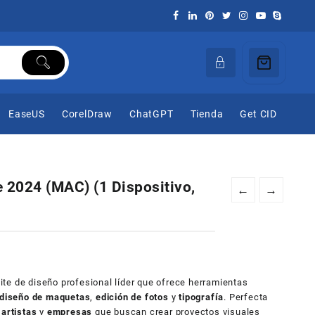
EaseUS
CorelDraw
ChatGPT
Tienda
Get CID
 2024 (MAC) (1 Dispositivo,
←
→
ite de diseño profesional líder que ofrece herramientas
diseño de maquetas
,
edición de fotos
y
tipografía
. Perfecta
,
artistas
y
empresas
que buscan crear proyectos visuales