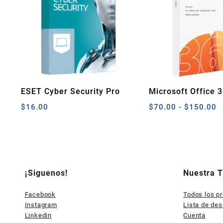
ESET Cyber Security Pro
Microsoft Office 
(Mac)
Personal (Clave d
R
$
16.00
$
70.00
-
$
150.00
Licencia)
d
p
d
$
h
$
¡Siguenos!
Nuestra 
Facebook
Todos los p
Instagram
Lista de de
Linkedin
Cuenta