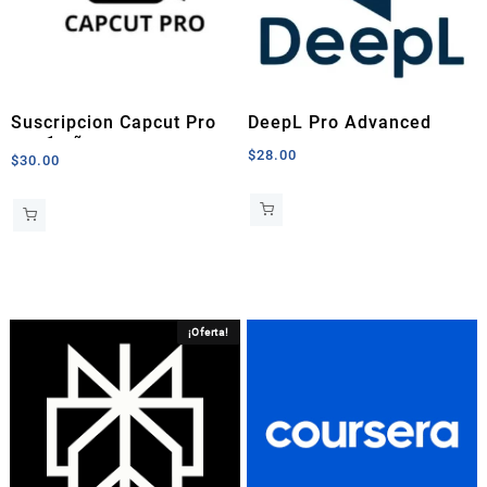
Suscripcion Capcut Pro
DeepL Pro Advanced
por 1 año
$
28.00
$
30.00
¡Oferta!