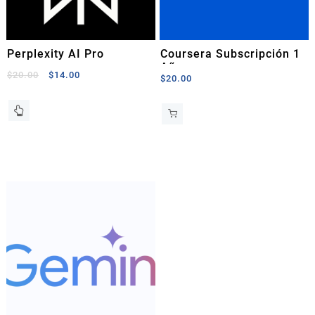
Perplexity AI Pro
Coursera Subscripción 1
Año
El
El
$
20.00
$
14.00
$
20.00
precio
precio
original
actual
era:
es:
$20.00.
$14.00.