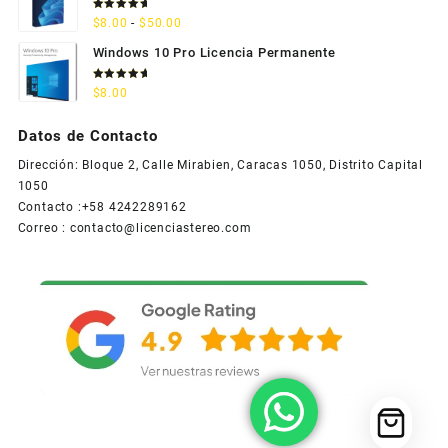
Valorado
Rango
$
8.00
-
$
50.00
con
5.00
de 5
de
Windows 10 Pro Licencia Permanente
precios:
desde
Valorado
$
8.00
con
5.00
$8.00
de 5
hasta
Datos de Contacto
$50.00
Dirección: Bloque 2, Calle Mirabien, Caracas 1050, Distrito Capital
1050
Contacto :+58 4242289162
Correo :
contacto@licenciastereo.com