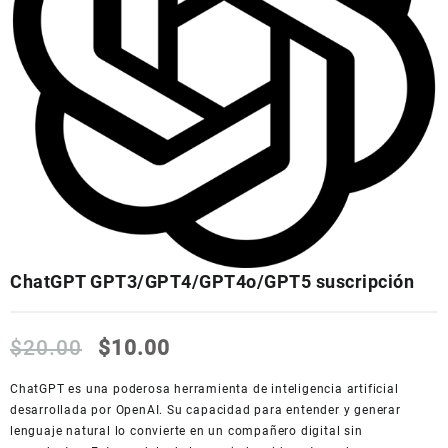
ChatGPT GPT3/GPT4/GPT4o/GPT5 suscripción
El
El
$
20.00
$
10.00
precio
precio
original
actual
ChatGPT es una poderosa herramienta de inteligencia artificial
era:
es:
desarrollada por OpenAI. Su capacidad para entender y generar
$20.00.
$10.00.
lenguaje natural lo convierte en un compañero digital sin