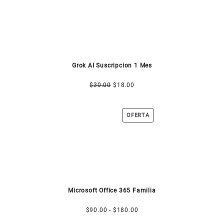
EN
OFERTA
Grok AI Suscripcion 1 Mes
El
El
$
30.00
$
18.00
precio
precio
original
actual
PRODUCTO
OFERTA
era:
es:
EN
$30.00.
$18.00.
OFERTA
Microsoft Office 365 Familia
Rango
$
90.00
-
$
180.00
de