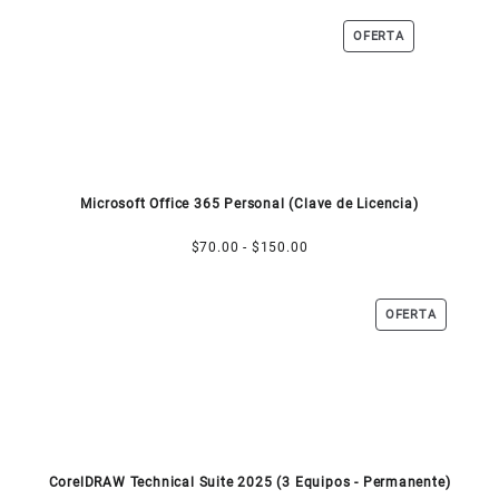
precios:
PRODUCTO
OFERTA
desde
EN
$90.00
OFERTA
hasta
$180.00
Microsoft Office 365 Personal (Clave de Licencia)
Rango
$
70.00
-
$
150.00
de
precios:
PRODUCT
OFERTA
desde
EN
$70.00
OFERTA
hasta
$150.00
CorelDRAW Technical Suite 2025 (3 Equipos - Permanente)